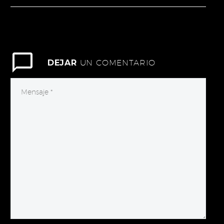
extra Goldlis, elaborado
en Aceites Lis, ha sido
galardonado como
mejor AOVE de Aragón…
DEJAR
UN COMENTARIO