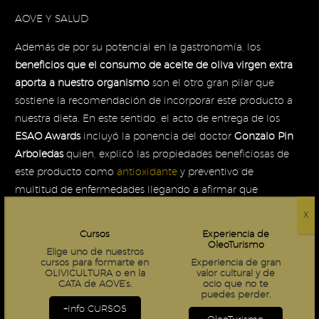
AOVE Y SALUD
Además de por su potencial en la gastronomía, los
beneficios que el consumo de aceite de oliva virgen extra
aporta a nuestro organismo
son el otro gran pilar que
sostiene la recomendación de incorporar este producto a
nuestra dieta. En este sentido, el acto de entrega de los
ESAO Awards
incluyó la ponencia del doctor
Gonzalo Pin
Arboledas
quien, explicó las propiedades beneficiosas de
este producto como
antioxidante
y preventivo de
multitud de enfermedades llegando a afirmar que
“invertir en AOVE es cuestión de salud pública”.
X
Cursos
Experiencia de
Otra de las intervenciones del acto de entrega de
OleoTurismo
Elige uno de nuestros
premios corrió a cargo de
Susana Romera, directora
cursos para formarte en
Experiencia de gran
técnica de ESAO
, quien se centró en la
profesionalización
OLIVICULTURA
o en la
valor cultural y de
CATA de AOVE’s.
ocio que no te
del sector oleícola
basándose en la propia experiencia de
puedes perder.
la Escuela Superior del Aceite de Oliva.
+Info CURSOS