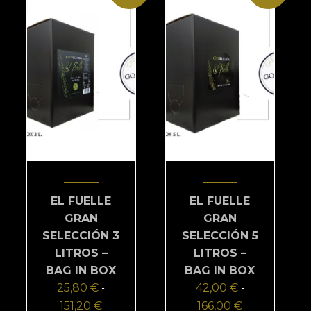
elegir
pueden
en
elegir
la
en
página
la
de
página
producto
de
producto
EL FUELLE
EL FUELLE
GRAN
GRAN
SELECCIÓN 3
SELECCIÓN 5
LITROS –
LITROS –
BAG IN BOX
BAG IN BOX
25,80
€
42,00
€
-
-
151,20
€
Rango
166,00
€
Rango