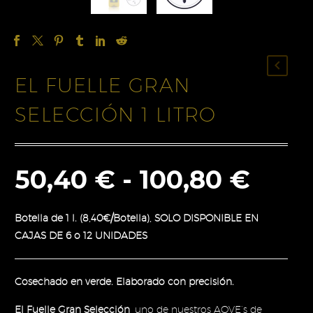
EL FUELLE GRAN
SELECCIÓN 1 LITRO
Ran
50,40
€
-
100,80
€
de
Botella de 1 l. (8,40€/Botella), SOLO DISPONIBLE EN
prec
CAJAS DE 6 o 12 UNIDADES
des
50,4
Cosechado en verde. Elaborado con precisión.
hast
El Fuelle Gran Selección
, uno de nuestros AOVE’s de