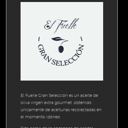
El Fuelle Gran Selección es un aceite de
oliva virgen extra gourmet, obtenido
únicamente de aceitunas recolectadas en
el momento idóneo.