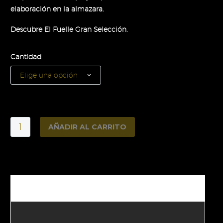
elaboración en la almazara.
Descubre El Fuelle Gran Selección.
Cantidad
Elige una opción
El
AÑADIR AL CARRITO
Fuelle
Gran
Alternative:
Selección
1
litro
DESCRIPCIÓN
cantidad