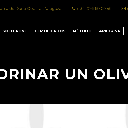
Almunia de Doña Godina, Zaragoza
(+34) 976 60 09 56
SOLO AOVE
CERTIFICADOS
MÉTODO
APADRINA
RINAR UN OLI