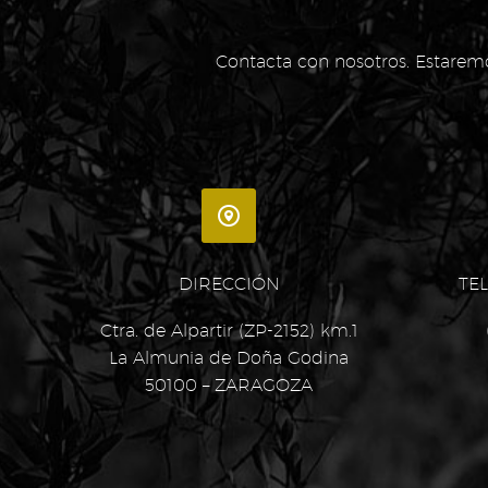
Contacta con nosotros. Estarem


DIRECCIÓN
TE
Ctra. de Alpartir (ZP-2152) km.1
La Almunia de Doña Godina
50100 – ZARAGOZA