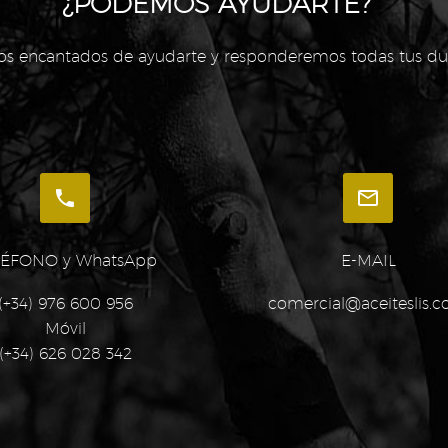
¿PODEMOS AYUDARTE?
os encantados de ayudarte y responderemos todas tus dud




LÉFONO y WhatsApp
E-MAIL
(+34) 976 600 956
comercial@aceiteslis.
Móvil
(+34) 626 028 342