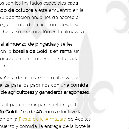
s son los invitados especiales
cada
ado de octubre
a este encuentro en la
Su aportación anual les da acceso al
l seguimiento de la aceituna desde su
n hasta su molturación en la almazara.
 al
almuerzo de pingadas
y se les
con la
botella de Goldlis en rama
, un
borado al momento y en exclusividad
drinos.
mañana de acercamiento al olivar, la
naliza para los padrinos con una
comida
l de agricultores y ganaderos aragoneses.
nual para formar parte del proyecto
u Goldlis”
es de
40 euros
e incluye la
ión en la
Fiesta de la Almazara
de Aceites
lmuerzo y comida, la entrega de la botella