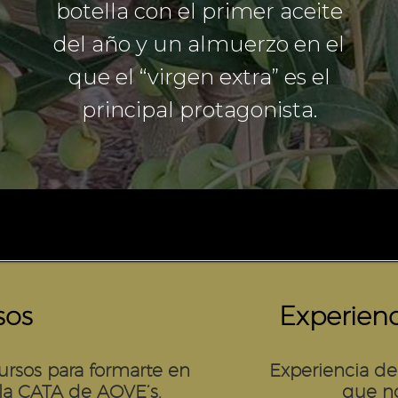
botella con el primer aceite
del año y un almuerzo en el
que el “virgen extra” es el
principal protagonista.
Precio por «Apadrinar tu Goldlis»
sos
Experien
40 euros
ursos para formarte en
Experiencia de 
la
CATA de AOVE’s.
que no