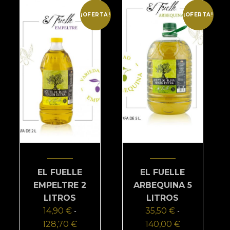
opciones
¡OFERTA!
se
¡OFERTA!
pueden
elegir
en
la
página
de
producto
EL FUELLE
EL FUELLE
EMPELTRE 2
ARBEQUINA 5
LITROS
LITROS
14,90
€
35,50
€
-
-
128,70
€
Rango
140,00
€
Rango