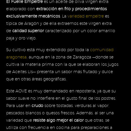
El Fuelle Empeltre
es un aceite de oliva virgen extra
131,4
elaborado con
extracción en frío y procedimientos
exclusivamente mecánicos
. La
variedad empeltre
es
típica de Aragón y de ella extraemos este virgen extra
de
calidad superior
caracterizado por un color amarillo
paja y oro viejo.
Su cultivo está muy extendido por toda la
comunidad
aragonesa
, aunque en la zona de Zaragoza —donde se
cultiva la materia prima con la que se elaboran los jugos
de Aceites Lis— presenta un sabor más frutado y dulce
que en otras áreas geográficas.
Este AOVE es muy demandado en repostería
,
ya que su
sabor suave no interfiere en el gusto final de los postres.
Para usar en
crudo
sobre tostadas, verduras al vapor,
pescados blancos o quesos frescos. Además, al ser una
variedad que
resiste algo mejor el calor
que otras, se
utiliza con frecuencia en cocina para preparaciones a