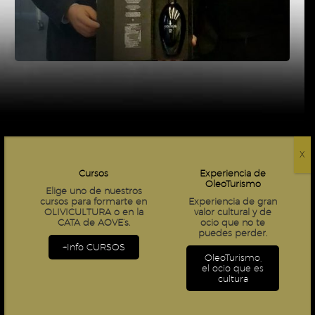
TAMBIÉN TE
X
RECOMENDAMOS…
Cursos
Experiencia de
OleoTurismo
Elige uno de nuestros
cursos para formarte en
Experiencia de gran
OLIVICULTURA
o en la
valor cultural y de
¡OFERTA!
CATA de AOVE’s.
ocio que no te
puedes perder.
+Info CURSOS
OleoTurismo,
el ocio que es
cultura