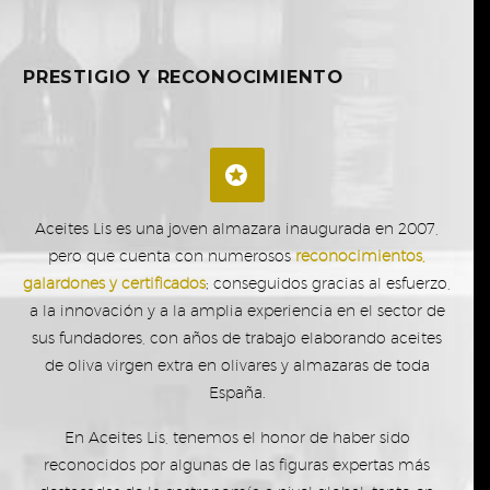
PRESTIGIO Y RECONOCIMIENTO


Aceites Lis es una joven almazara inaugurada en 2007,
pero que cuenta con numerosos
reconocimientos,
galardones y certificados
; conseguidos gracias al esfuerzo,
a la innovación y a la amplia experiencia en el sector de
sus fundadores, con años de trabajo elaborando aceites
de oliva virgen extra en olivares y almazaras de toda
España.
En Aceites Lis, tenemos el honor de haber sido
reconocidos por algunas de las figuras expertas más