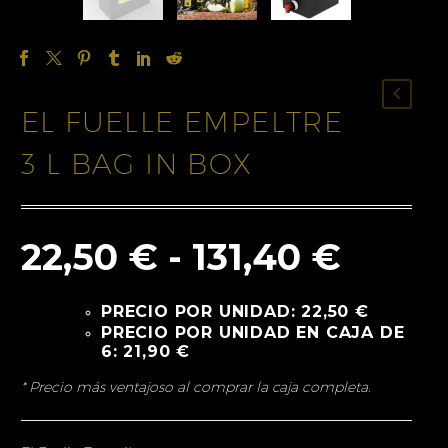
EL FUELLE EMPELTRE
3 L BAG IN BOX
Rang
22,50
€
-
131,40
€
de
PRECIO POR UNIDAD:
22,50 €
preci
PRECIO POR UNIDAD EN CAJA DE
6:
21,90 €
desd
22,50
* Precio más ventajoso al comprar la caja completa.
hasta