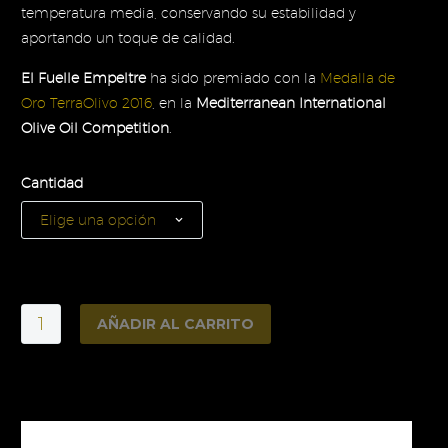
temperatura media, conservando su estabilidad y
aportando un toque de calidad.
El Fuelle Empeltre
ha sido premiado con la
Medalla de
Oro TerraOlivo 2016
, en la
Mediterranean International
Olive Oil Competition
.
Cantidad
Elige una opción
El
AÑADIR AL CARRITO
Fuelle
Empeltre
Alternative:
3
L
Bag