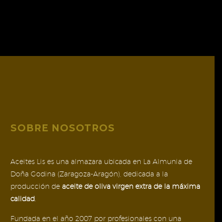
variantes.
Las
153,00 €
Las
opciones
opciones
se
se
pueden
pueden
elegir
elegir
en
en
la
la
página
página
de
de
producto
SOBRE NOSOTROS
producto
Aceites Lis es una almazara ubicada en La Almunia de
Doña Godina (Zaragoza-Aragón), dedicada a la
producción de
aceite de oliva virgen extra de la máxima
calidad
.
Fundada en el año 2007 por profesionales con una