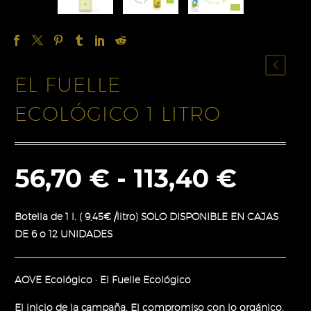
EL FUELLE
ECOLÓGICO 1 LITRO
Rang
56,70
€
-
113,40
€
de
Botella de 1 l. ( 9,45€ /litro) SOLO DISPONIBLE EN CAJAS
preci
DE 6 o 12 UNIDADES
desd
56,70
AOVE Ecológico · El Fuelle Ecológico
hasta
El inicio de la campaña. El compromiso con lo orgánico.