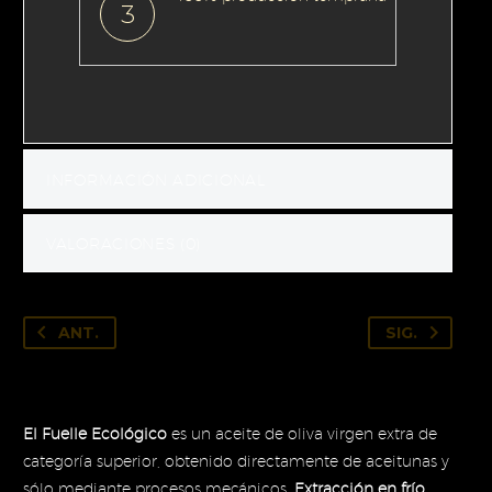
3
INFORMACIÓN ADICIONAL
VALORACIONES (0)
ANT.
SIG.
El Fuelle Ecológico
es un aceite de oliva virgen extra de
categoría superior, obtenido directamente de aceitunas y
sólo mediante procesos mecánicos.
Extracción en frío
.