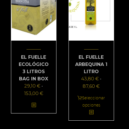
página
página
de
de
producto
producto
EL FUELLE
EL FUELLE
ECOLÓGICO
ARBEQUINA 1
3 LITROS
LITRO
BAG IN BOX
43,80
€
-
29,10
€
87,60
€
Rango
-
153,00
€
Rango
de
Este
Seleccionar
de
precios:
Este
producto
opciones
precios:
desde
producto
tiene
desde
43,80 €
tiene
múltiples
29,10 €
hasta
múltiples
variantes.
hasta
87,60 €