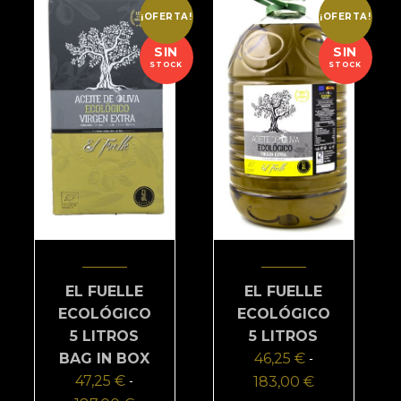
¡OFERTA!
¡OFERTA!
SIN
SIN
STOCK
STOCK
EL FUELLE
EL FUELLE
ECOLÓGICO
ECOLÓGICO
5 LITROS
5 LITROS
BAG IN BOX
46,25
€
-
47,25
€
183,00
€
Rango
-