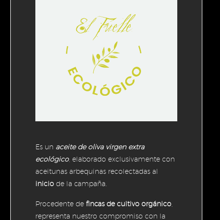
Es un
aceite de oliva virgen extra
ecológico
, elaborado exclusivamente con
aceitunas arbequinas recolectadas al
inicio
de la campaña.
Procedente de
fincas de cultivo orgánico
,
representa nuestro compromiso con la