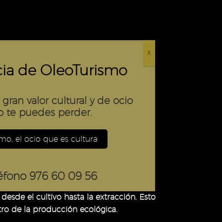
página
de
producto
X
cia de OleoTurismo
gran valor cultural y de ocio
 te puedes perder.
mo, el ocio que es cultura
ultura ecológica, sin el uso de productos
no, centrada en la sostenibilidad y el
léfono 976 60 09 56
desde el cultivo hasta la extracción. Esto
tro de la producción ecológica.