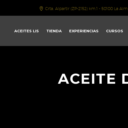
Crta. Alpartir (ZP-2152) km.1 - 50100 La 
ACEITES LIS
TIENDA
EXPERIENCIAS
CURSOS
ACEITE 