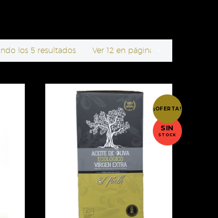
ndo los 5 resultados
Ver 12 en página
¡OFERTA!
SIN
STOCK