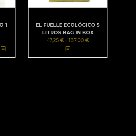
O 1
EL FUELLE ECOLÓGICO 5
LITROS BAG IN BOX
ango
Rango
47,25
€
-
187,00
€
e
de
Este
recios:
precios:
producto
esde
desde
tiene
6,70 €
47,25 €
múltiples
asta
hasta
variantes.
13,40 €
187,00 €
Las
opciones
se
pueden
elegir
en
la