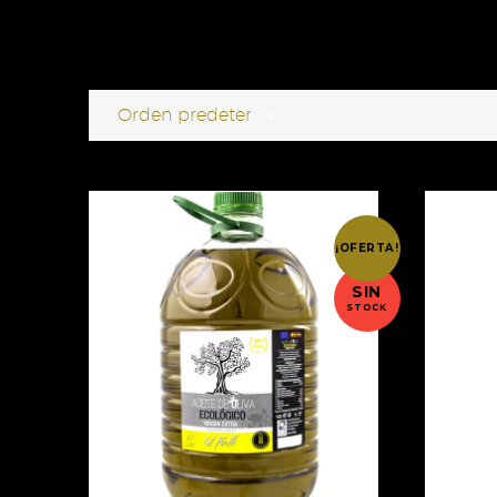
Orden predeterminado
¡OFERTA!
SIN
STOCK