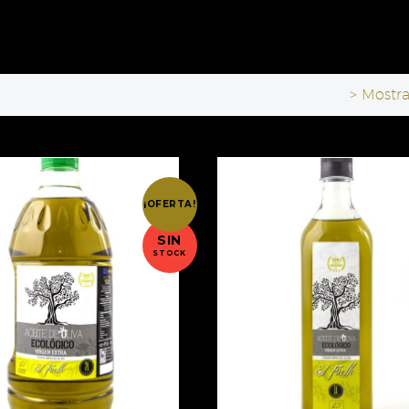
> Mostra
¡OFERTA!
SIN
STOCK