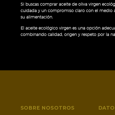
Si buscas comprar aceite de oliva virgen ecológ
en
cuidada y un compromiso claro con el medio am
la
su alimentación.
página
de
El aceite ecológico virgen es una opción adec
producto
combinando calidad, origen y respeto por la na
SOBRE NOSOTROS
DATO