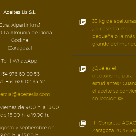
Aceites Lis S.L.
35 kg de aceitunas
Ctra. Alpartir km.1
¿la cosecha más
0 La Almunia de Doña
pequeña o la más
Godina
grande del mund
(Zaragoza)
Tel. | WhatsApp:
¿Qué es el
+34 976 60 09 56
oleoturismo para
l.: +34 626 02 83 42
estudiantes? Cuan
el aceite se convie
rcial@aceiteslis.com
en lección ✏️
Viernes de 9:00 h. a 13:00
 de 15:00 h. a 19:00 h.
III Congreso ADA
 agosto y septiembre de
Zaragoza 2025: Se
9:00 h. a 13:00 h.