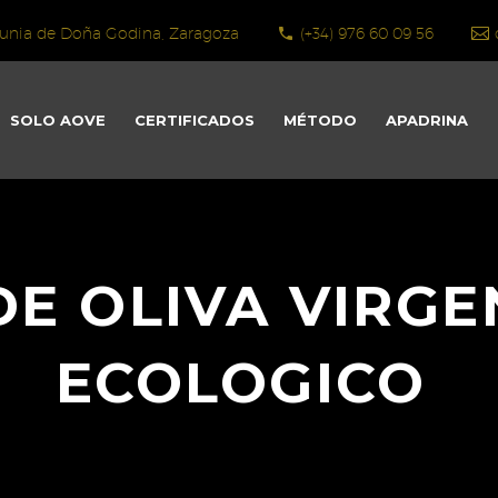
Almunia de Doña Godina, Zaragoza
(+34) 976 60 09 56
SOLO AOVE
CERTIFICADOS
MÉTODO
APADRINA
DE OLIVA VIRGE
ECOLOGICO