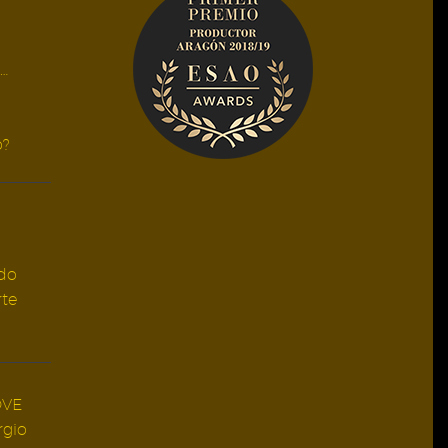
…
o?
do
rte
OVE
rgio